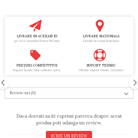
LIVRARE IN ACEEASI ZI
LIVRARE NAŢIONALĂ
pe raza oraşului Piatra Neamţ
Livrăm în toată România
PREŢURI COMPETITIVE
SUPORT TEHNIC
Raport foarte bun calitate/preţ
Oferim suport tehnic telefonic
Review-uri
(0)
Daca doresti sa iti exprimi parerea despre acest
produs poti adauga un review.
SCRIE UN REVIEW