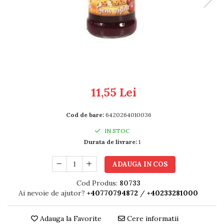
RULADE
11,55 Lei
Cod de bare:
6420264010036
IN STOC
Durata de livrare:
1
ADAUGA IN COS
Cod Produs:
80733
Ai nevoie de ajutor?
+40770794872
/
+40233281000
Adauga la Favorite
Cere informatii