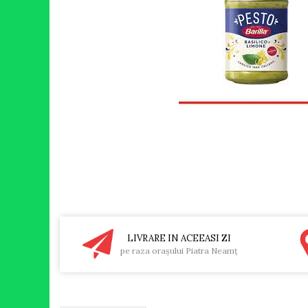
RULADE
LIVRARE IN ACEEASI ZI
pe raza oraşului Piatra Neamţ