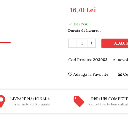
16,70 Lei
IN STOC
Durata de livrare:
1
ADAUG
Cod Produs:
203983
Ai nevo
Adauga la Favorite
Ce
LIVRARE NAŢIONALĂ
PREŢURI COMPETI
Livrăm în toată România
Raport foarte bun calita