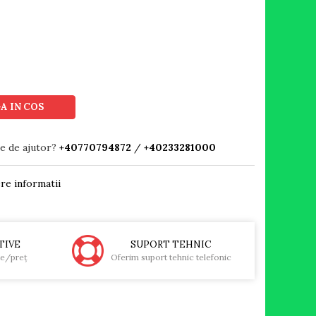
A IN COS
ie de ajutor?
+40770794872
/
+40233281000
re informatii
TIVE
SUPORT TEHNIC
te/preţ
Oferim suport tehnic telefonic