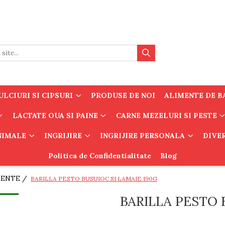
LCIURI SI CIPSURI
PRODUSE DE NOI
ALIMENTE DE B
LACTATE OUA SI PAINE
CARNE MEZELURI SI PESTE
ANIMALE
INGRIJIRE
INGRIJIRE PERSONALA
DIVE
Politica de Confidentialitate
Blog
MENTE /
BARILLA PESTO BUSUIOC SI LAMAIE 190G
BARILLA PESTO 