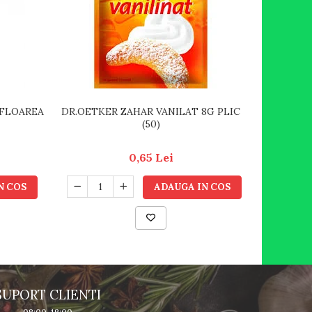
 FLOAREA
DR.OETKER ZAHAR VANILAT 8G PLIC
DR OETKE
(50)
0,65 Lei
N COS
ADAUGA IN COS
SUPORT CLIENTI