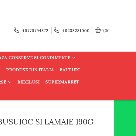
+40770794872
+40233281000
0,00
AZA CONSERVE SI CONDIMENTE
PRODUSE DIN ITALIA
BAUTURI
RSE
BEBELUSI
SUPERMARKET
BUSUIOC SI LAMAIE 190G