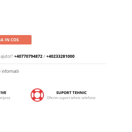
A IN COS
 ajutor?
+40770794872
/
+40233281000
informatii
IVE
SUPORT TEHNIC
te/preţ
Oferim suport tehnic telefonic