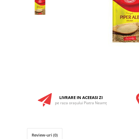
RULADE
LIVRARE IN ACEEASI ZI
pe raza oraşului Piatra Neamţ
Review-uri
(0)