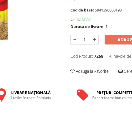
Cod de bare:
5941390000193
IN STOC
Durata de livrare:
1
ADAUG
Cod Produs:
7258
Ai nevoie de
Adauga la Favorite
Cere 
LIVRARE NAŢIONALĂ
PREŢURI COMPETIT
Livrăm în toată România
Raport foarte bun calita