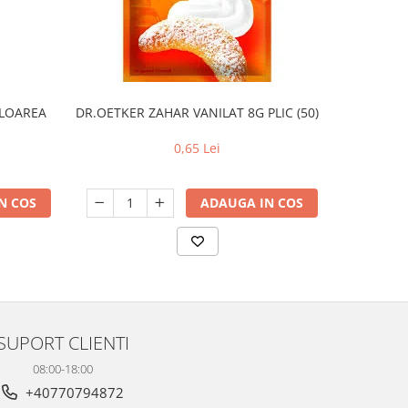
FLOAREA
DR.OETKER ZAHAR VANILAT 8G PLIC (50)
DR OETKE
0,65 Lei
N COS
ADAUGA IN COS
SUPORT CLIENTI
08:00-18:00
+40770794872