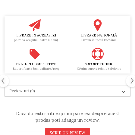
LIVRARE IN ACEEASI ZI
LIVRARE NAŢIONALĂ
pe raza oraşului Piatra Neamţ
Livrăm în toată România
PREŢURI COMPETITIVE
SUPORT TEHNIC
Raport foarte bun calitate/preţ
Oferim suport tehnic telefonic
Review-uri
(0)
Daca doresti sa iti exprimi parerea despre acest
produs poti adauga un review.
SCRIE UN REVIEW