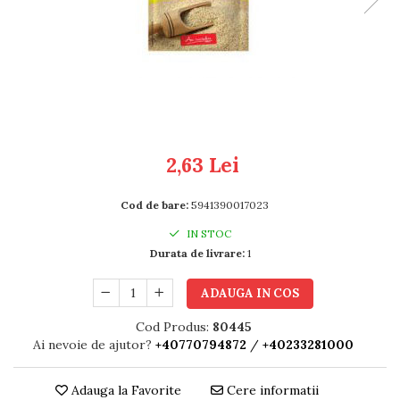
RULADE
2,63 Lei
Cod de bare:
5941390017023
IN STOC
Durata de livrare:
1
ADAUGA IN COS
Cod Produs:
80445
Ai nevoie de ajutor?
+40770794872
/
+40233281000
Adauga la Favorite
Cere informatii