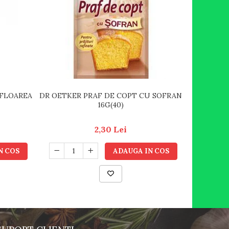
 FLOAREA
DR OETKER PRAF DE COPT CU SOFRAN
IACOMI O
16G(40)
2,30 Lei
N COS
ADAUGA IN COS