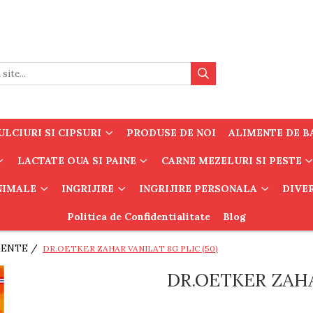
LCIURI SI CIPSURI
PRODUSE DE NOI
ALIMENTE DE B
LACTATE OUA SI PAINE
CARNE MEZELURI SI PESTE
ANIMALE
INGRIJIRE
INGRIJIRE PERSONALA
DIVE
Politica de Confidentialitate
Blog
MENTE /
DR.OETKER ZAHAR VANILAT 8G PLIC (50)
DR.OETKER ZAHA