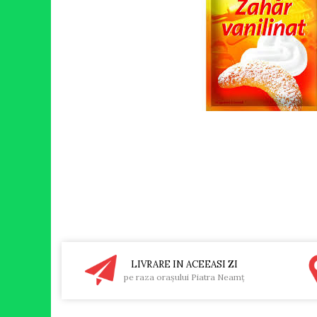
RULADE
LIVRARE IN ACEEASI ZI
pe raza oraşului Piatra Neamţ