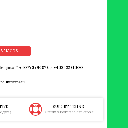
A IN COS
de ajutor?
+40770794872
/
+40233281000
re informatii
TIVE
SUPORT TEHNIC
te/preţ
Oferim suport tehnic telefonic