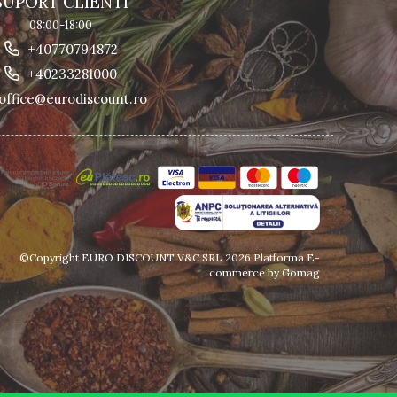
SUPORT CLIENTI
08:00-18:00
+40770794872
+40233281000
office@eurodiscount.ro
©Copyright EURO DISCOUNT V&C SRL 2026
Platforma E-
commerce by Gomag