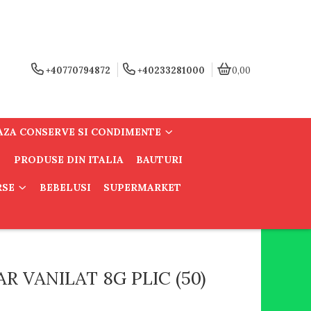
+40770794872
+40233281000
0,00
AZA CONSERVE SI CONDIMENTE
PRODUSE DIN ITALIA
BAUTURI
RSE
BEBELUSI
SUPERMARKET
R VANILAT 8G PLIC (50)