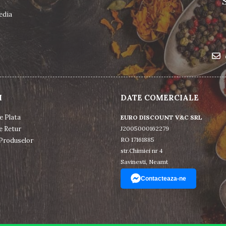
edia
I
DATE COMERCIALE
e Plata
EURO DISCOUNT V&C SRL
e Retur
J2005000162279
RO 17161885
Produselor
str.Chimiei nr 4
Savinesti, Neamt
Contacteaza-ne