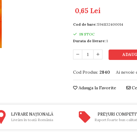
0,65 Lei
Cod de bare:
5941132400014
IN STOC
Durata de livrare:
1
ADAUG
Cod Produs:
2840
Ai nevoie 
Adauga la Favorite
Ce
LIVRARE NAŢIONALĂ
PREŢURI COMPETI
Livrăm în toată România
Raport foarte bun calita