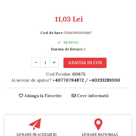
RULADE
11,03 Lei
Cod de bare:
5941390000667
IN STOC
Durata de livrare:
1
ADAUGA IN COS
Cod Produs:
60675
Ai nevoie de ajutor?
+40770794872
/
+40233281000
Adauga la Favorite
Cere informatii
LIVRARE IN ACEEASI ZI
LIVRARE NAŢIONALĂ