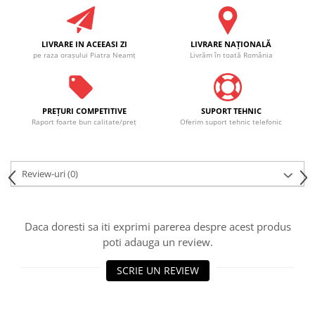
LIVRARE IN ACEEASI ZI
LIVRARE NAŢIONALĂ
pe raza oraşului Piatra Neamţ
Livrăm în toată România
PREŢURI COMPETITIVE
SUPORT TEHNIC
Raport foarte bun calitate/preţ
Oferim suport tehnic telefonic
Review-uri
(0)
Daca doresti sa iti exprimi parerea despre acest produs
poti adauga un review.
SCRIE UN REVIEW