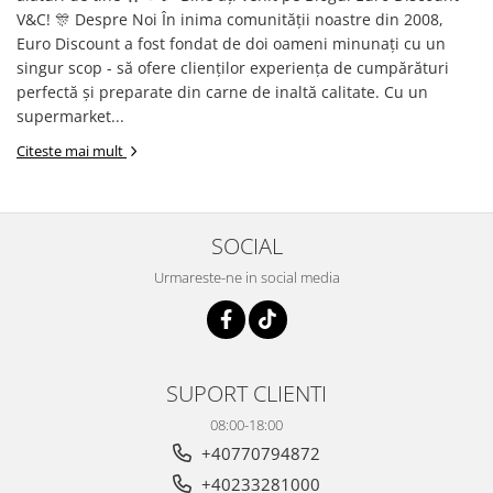
RULADE
V&C! 🎊 Despre Noi În inima comunității noastre din 2008,
Euro Discount a fost fondat de doi oameni minunați cu un
singur scop - să ofere clienților experiența de cumpărături
perfectă și preparate din carne de inaltă calitate. Cu un
supermarket...
Citeste mai mult
SOCIAL
Urmareste-ne in social media
SUPORT CLIENTI
08:00-18:00
+40770794872
+40233281000