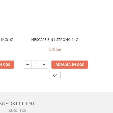
NESCAFE 3IN1 STRONG 14G
DERONI
1KG(10)
1,10 Lei
ADAUGA IN COS
N COS
SUPORT CLIENTI
08:00-18:00