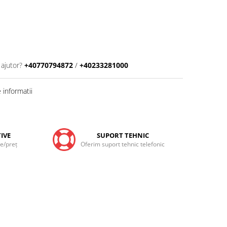
 ajutor?
+40770794872
/
+40233281000
informatii
IVE
SUPORT TEHNIC
te/preţ
Oferim suport tehnic telefonic