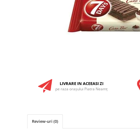
RULADE
LIVRARE IN ACEEASI ZI
pe raza oraşului Piatra Neamţ
Review-uri
(0)