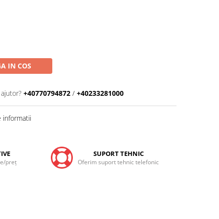
A IN COS
 ajutor?
+40770794872
/
+40233281000
informatii
IVE
SUPORT TEHNIC
te/preţ
Oferim suport tehnic telefonic