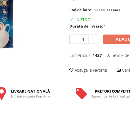
Cod de bare:
5900910000440
IN STOC
Durata de livrare:
1
ADAUG
Cod Produs:
1427
Ai nevoie de
Adauga la Favorite
Cere 
LIVRARE NAŢIONALĂ
PREŢURI COMPETIT
Livrăm în toată România
Raport foarte bun calita