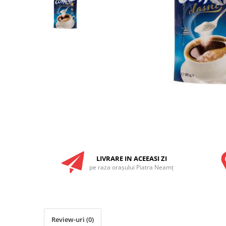
RULADE
LIVRARE IN ACEEASI ZI
pe raza oraşului Piatra Neamţ
Review-uri
(0)