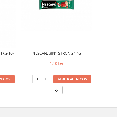
NESCAFE 3IN1 STRONG 14G
DERONI
1KG(10)
1,10 Lei
ADAUGA IN COS
N COS