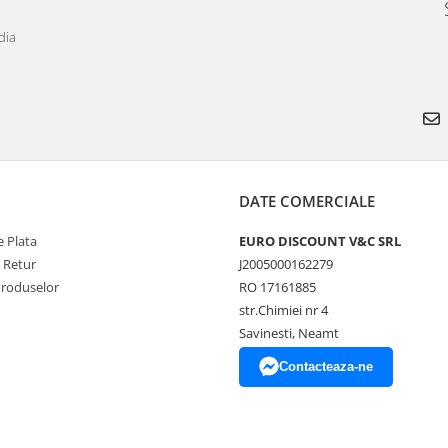
dia
DATE COMERCIALE
 Plata
EURO DISCOUNT V&C SRL
e Retur
J2005000162279
Produselor
RO 17161885
str.Chimiei nr 4
Savinesti, Neamt
Contacteaza-ne