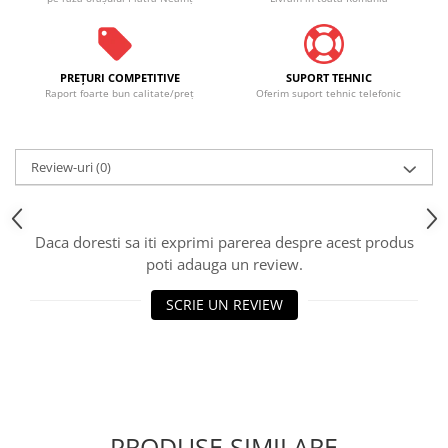
PREŢURI COMPETITIVE
SUPORT TEHNIC
Raport foarte bun calitate/preţ
Oferim suport tehnic telefonic
Review-uri
(0)
Daca doresti sa iti exprimi parerea despre acest produs
poti adauga un review.
SCRIE UN REVIEW
PRODUSE SIMILARE