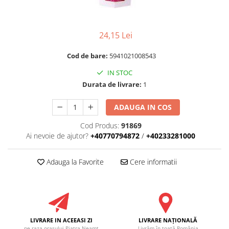
RULADE
24,15 Lei
Cod de bare:
5941021008543
IN STOC
Durata de livrare:
1
ADAUGA IN COS
Cod Produs:
91869
Ai nevoie de ajutor?
+40770794872
/
+40233281000
Adauga la Favorite
Cere informatii
LIVRARE IN ACEEASI ZI
LIVRARE NAŢIONALĂ
pe raza oraşului Piatra Neamţ
Livrăm în toată România