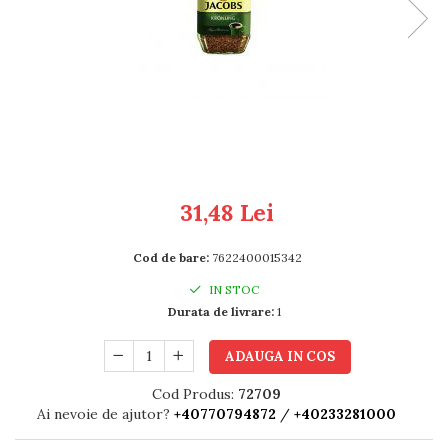
RULADE
31,48 Lei
Cod de bare:
7622400015342
IN STOC
Durata de livrare:
1
ADAUGA IN COS
Cod Produs:
72709
Ai nevoie de ajutor?
+40770794872
/
+40233281000