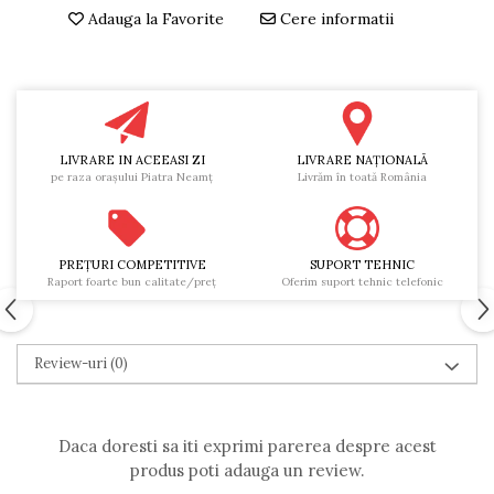
Adauga la Favorite
Cere informatii
LIVRARE IN ACEEASI ZI
LIVRARE NAŢIONALĂ
pe raza oraşului Piatra Neamţ
Livrăm în toată România
PREŢURI COMPETITIVE
SUPORT TEHNIC
Raport foarte bun calitate/preţ
Oferim suport tehnic telefonic
Review-uri
(0)
Daca doresti sa iti exprimi parerea despre acest
produs poti adauga un review.