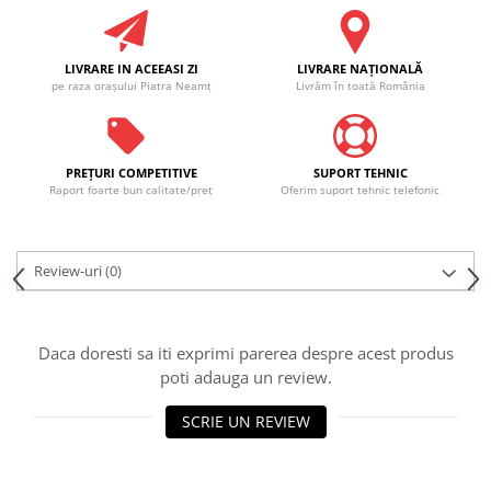
LIVRARE IN ACEEASI ZI
LIVRARE NAŢIONALĂ
pe raza oraşului Piatra Neamţ
Livrăm în toată România
PREŢURI COMPETITIVE
SUPORT TEHNIC
Raport foarte bun calitate/preţ
Oferim suport tehnic telefonic
Review-uri
(0)
Daca doresti sa iti exprimi parerea despre acest produs
poti adauga un review.
SCRIE UN REVIEW