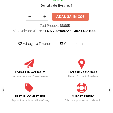
Durata de livrare:
1
ADAUGA IN COS
Cod Produs:
33665
Ai nevoie de ajutor?
+40770794872
/
+40233281000
Adauga la Favorite
Cere informatii
LIVRARE IN ACEEASI ZI
LIVRARE NAŢIONALĂ
pe raza oraşului Piatra Neamţ
Livrăm în toată România
PREŢURI COMPETITIVE
SUPORT TEHNIC
Raport foarte bun calitate/preţ
Oferim suport tehnic telefonic