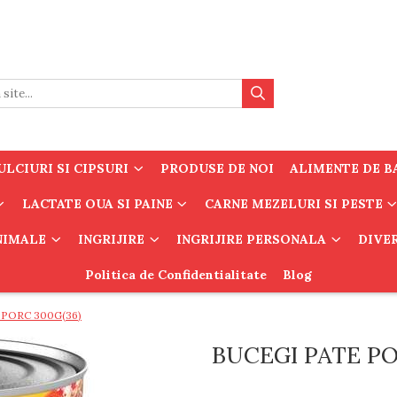
LCIURI SI CIPSURI
PRODUSE DE NOI
ALIMENTE DE B
LACTATE OUA SI PAINE
CARNE MEZELURI SI PESTE
ANIMALE
INGRIJIRE
INGRIJIRE PERSONALA
DIVE
Politica de Confidentialitate
Blog
PORC 300G(36)
BUCEGI PATE PO