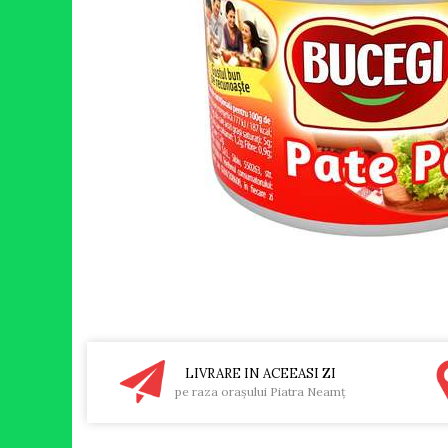
RULADE
LIVRARE IN ACEEASI ZI
pe raza oraşului Piatra Neamţ