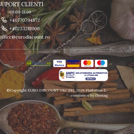
SUPORT CLIENTI
08:00-18:00
+40770794872
+40233281000
office@eurodiscount.ro
©Copyright EURO DISCOUNT V&C SRL 2026
Platforma E-
commerce by Gomag