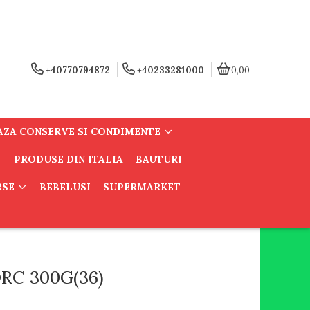
+40770794872
+40233281000
0,00
AZA CONSERVE SI CONDIMENTE
PRODUSE DIN ITALIA
BAUTURI
RSE
BEBELUSI
SUPERMARKET
RC 300G(36)