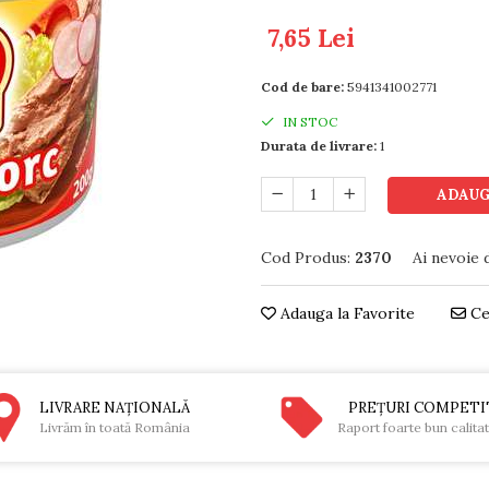
7,65 Lei
Cod de bare:
5941341002771
IN STOC
Durata de livrare:
1
ADAUG
Cod Produs:
2370
Ai nevoie 
Adauga la Favorite
Ce
LIVRARE NAŢIONALĂ
PREŢURI COMPETI
Livrăm în toată România
Raport foarte bun calita