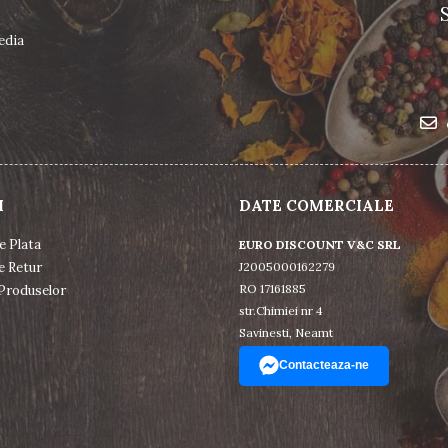
edia
I
DATE COMERCIALE
e Plata
EURO DISCOUNT V&C SRL
e Retur
J2005000162279
RO 17161885
Produselor
str.Chimiei nr 4
Savinesti, Neamt
Contacteaza-ne