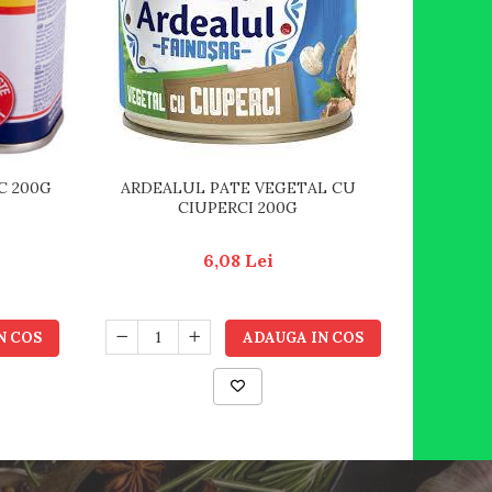
C 200G
ARDEALUL PATE VEGETAL CU
ARDEALU
CIUPERCI 200G
6,08 Lei
N COS
ADAUGA IN COS