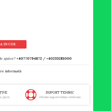
A IN COS
de ajutor?
+40770794872
/
+40233281000
re informatii
TIVE
SUPORT TEHNIC
te/preţ
Oferim suport tehnic telefonic