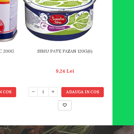
C 200G
SIBIU PATE FAZAN 120G(6)
SIBIU PA
9,24 Lei
N COS
ADAUGA IN COS