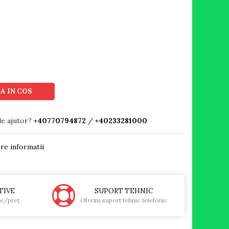
A IN COS
de ajutor?
+40770794872
/
+40233281000
re informatii
TIVE
SUPORT TEHNIC
te/preţ
Oferim suport tehnic telefonic