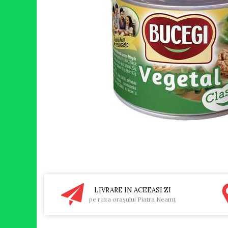
RULADE
LIVRARE IN ACEEASI ZI
pe raza oraşului Piatra Neamţ