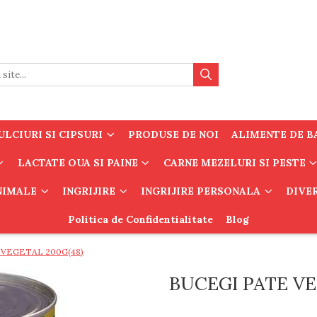
LCIURI SI CIPSURI
PRODUSE DE NOI
ALIMENTE DE B
LACTATE OUA SI PAINE
CARNE MEZELURI SI PESTE
ANIMALE
INGRIJIRE
INGRIJIRE PERSONALA
DIVE
Politica de Confidentialitate
Blog
 VEGETAL 200G(48)
BUCEGI PATE VE