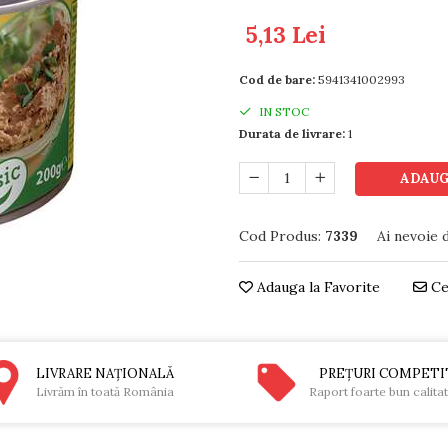
5,13 Lei
Cod de bare:
5941341002993
IN STOC
Durata de livrare:
1
ADAUG
Cod Produs:
7339
Ai nevoie 
Adauga la Favorite
Ce
LIVRARE NAŢIONALĂ
PREŢURI COMPETI
Livrăm în toată România
Raport foarte bun calita