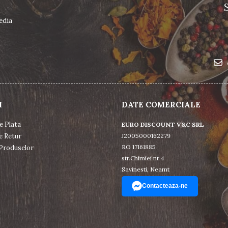
edia
I
DATE COMERCIALE
e Plata
EURO DISCOUNT V&C SRL
e Retur
J2005000162279
RO 17161885
Produselor
str.Chimiei nr 4
Savinesti, Neamt
Contacteaza-ne