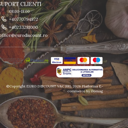
SUPORT CLIENTI
08:00-18:00
+40770794872
+40233281000
office@eurodiscount.ro
©Copyright EURO DISCOUNT V&C SRL 2026
Platforma E-
commerce by Gomag