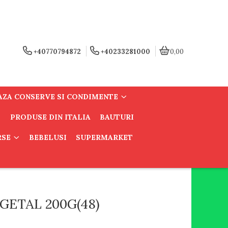
+40770794872
+40233281000
0,00
AZA CONSERVE SI CONDIMENTE
PRODUSE DIN ITALIA
BAUTURI
RSE
BEBELUSI
SUPERMARKET
GETAL 200G(48)