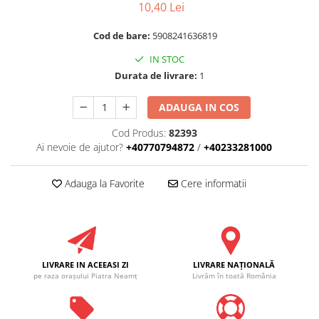
RULADE
10,40 Lei
Cod de bare:
5908241636819
IN STOC
Durata de livrare:
1
ADAUGA IN COS
Cod Produs:
82393
Ai nevoie de ajutor?
+40770794872
/
+40233281000
Adauga la Favorite
Cere informatii
LIVRARE IN ACEEASI ZI
LIVRARE NAŢIONALĂ
pe raza oraşului Piatra Neamţ
Livrăm în toată România