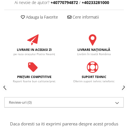
Ai nevoie de ajutor?
+40770794872
/
+40233281000
Adauga la Favorite
Cere informatii
LIVRARE IN ACEEASI ZI
LIVRARE NAŢIONALĂ
pe raza oraşului Piatra Neamţ
Livrăm în toată România
PREŢURI COMPETITIVE
SUPORT TEHNIC
Raport foarte bun calitate/preţ
Oferim suport tehnic telefonic
Review-uri
(0)
Daca doresti sa iti exprimi parerea despre acest produs