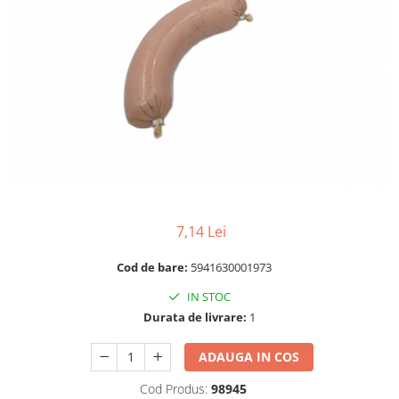
RULADE
7,14 Lei
Cod de bare:
5941630001973
IN STOC
Durata de livrare:
1
ADAUGA IN COS
Cod Produs:
98945