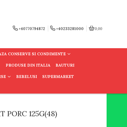
+40770794872
+40233281000
0,00
AZA CONSERVE SI CONDIMENTE
PRODUSE DIN ITALIA
BAUTURI
RSE
BEBELUSI
SUPERMARKET
T PORC 125G(48)