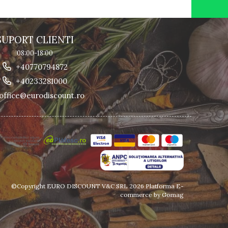
SUPORT CLIENTI
08:00-18:00
+40770794872
+40233281000
office@eurodiscount.ro
©Copyright EURO DISCOUNT V&C SRL 2026
Platforma E-
commerce by Gomag