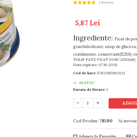
1 Review
5,87 Lei
Ingrediente:
Ficat de po
grau hidrolizare, sirop de glucoz
condimente, conservant(E250), e
TULIP PATE FICAT PORC 125G(48)
Data expirare: 07.10.2030
Cod de bare:
5762385062022
IN STOC
Durata de livrare:
1
ADAUG
Cod Produs:
78590
Ai nevoie
Adauga la Favorite
Ce