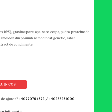
rc(46%), grasime porc, apa, sare, ceapa, pudra, proteine de
a, amoidon din porumb nemodificat genetic, zahar,
xtract de condimente.
A IN COS
 de ajutor?
+40770794872
/
+40233281000
re informatii