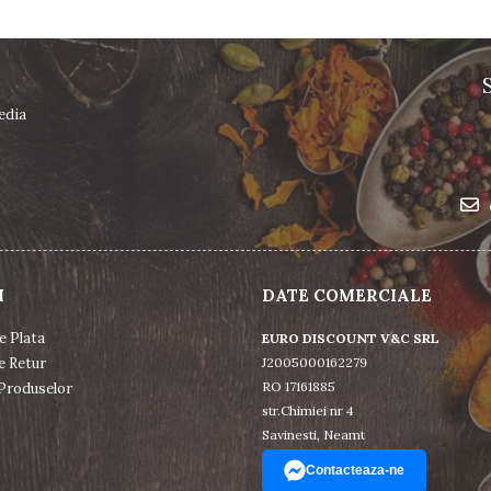
edia
I
DATE COMERCIALE
e Plata
EURO DISCOUNT V&C SRL
e Retur
J2005000162279
RO 17161885
Produselor
str.Chimiei nr 4
Savinesti, Neamt
Contacteaza-ne