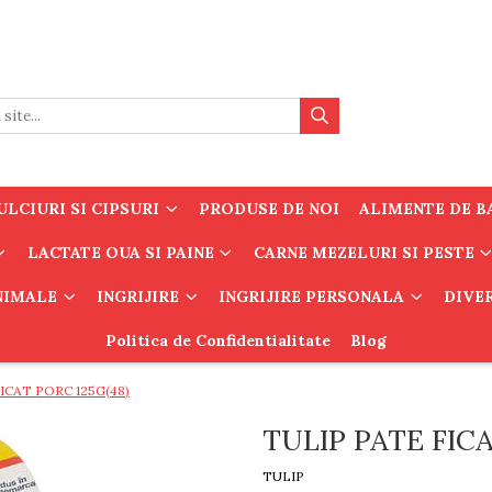
LCIURI SI CIPSURI
PRODUSE DE NOI
ALIMENTE DE B
LACTATE OUA SI PAINE
CARNE MEZELURI SI PESTE
ANIMALE
INGRIJIRE
INGRIJIRE PERSONALA
DIVE
Politica de Confidentialitate
Blog
ICAT PORC 125G(48)
TULIP PATE FICA
TULIP