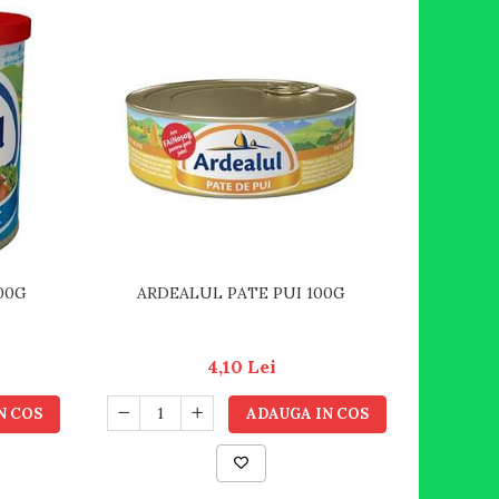
00G
ARDEALUL PATE PUI 100G
ARD
4,10 Lei
N COS
ADAUGA IN COS