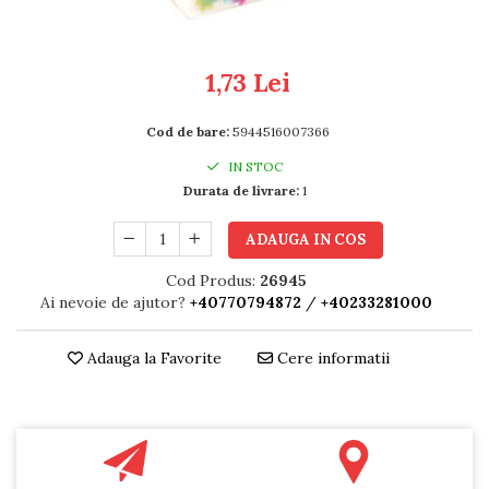
RULADE
1,73 Lei
Cod de bare:
5944516007366
IN STOC
Durata de livrare:
1
ADAUGA IN COS
Cod Produs:
26945
Ai nevoie de ajutor?
+40770794872
/
+40233281000
Adauga la Favorite
Cere informatii