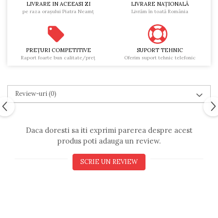
LIVRARE IN ACEEASI ZI
LIVRARE NAŢIONALĂ
pe raza oraşului Piatra Neamţ
Livrăm în toată România
PREŢURI COMPETITIVE
SUPORT TEHNIC
Raport foarte bun calitate/preţ
Oferim suport tehnic telefonic
Review-uri
(0)
Daca doresti sa iti exprimi parerea despre acest
produs poti adauga un review.
SCRIE UN REVIEW