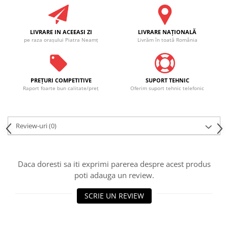
LIVRARE IN ACEEASI ZI
LIVRARE NAŢIONALĂ
pe raza oraşului Piatra Neamţ
Livrăm în toată România
PREŢURI COMPETITIVE
SUPORT TEHNIC
Raport foarte bun calitate/preţ
Oferim suport tehnic telefonic
Review-uri
(0)
Daca doresti sa iti exprimi parerea despre acest produs
poti adauga un review.
SCRIE UN REVIEW