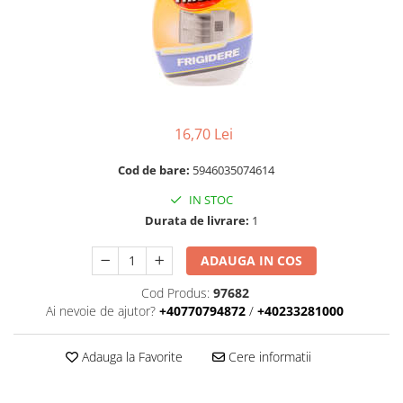
RULADE
16,70 Lei
Cod de bare:
5946035074614
IN STOC
Durata de livrare:
1
ADAUGA IN COS
Cod Produs:
97682
Ai nevoie de ajutor?
+40770794872
/
+40233281000
Adauga la Favorite
Cere informatii