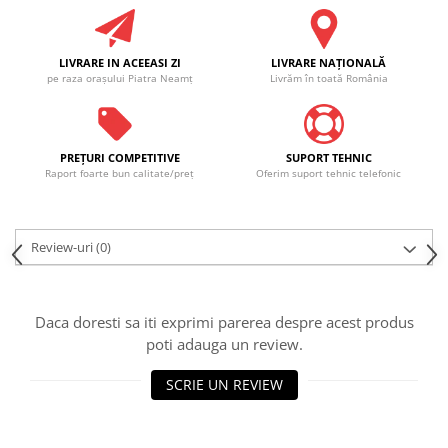
LIVRARE IN ACEEASI ZI
LIVRARE NAŢIONALĂ
pe raza oraşului Piatra Neamţ
Livrăm în toată România
PREŢURI COMPETITIVE
SUPORT TEHNIC
Raport foarte bun calitate/preţ
Oferim suport tehnic telefonic
Review-uri
(0)
Daca doresti sa iti exprimi parerea despre acest produs
poti adauga un review.
SCRIE UN REVIEW