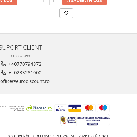
N COS
ADAUGA IN COS
SUPORT CLIENTI
08:00-18:00
+40770794872
+40233281000
office@eurodiscount.ro
©Copyright EURO DISCOUNT V&C SRL 2026
Platforma E-