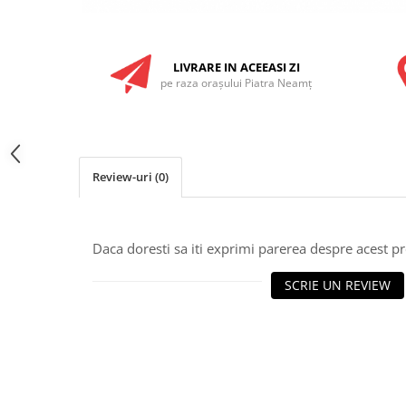
LIVRARE IN ACEEASI ZI
pe raza oraşului Piatra Neamţ
Review-uri
(0)
Daca doresti sa iti exprimi parerea despre acest 
SCRIE UN REVIEW