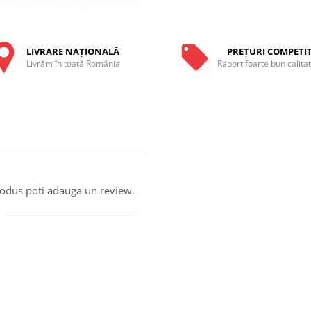
LIVRARE NAŢIONALĂ
PREŢURI COMPETIT
Livrăm în toată România
Raport foarte bun calita
produs poti adauga un review.