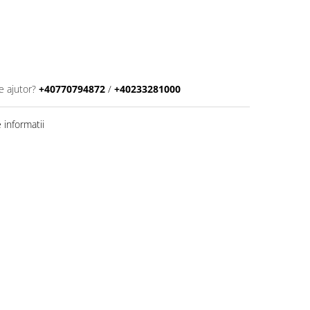
e ajutor?
+40770794872
/
+40233281000
informatii