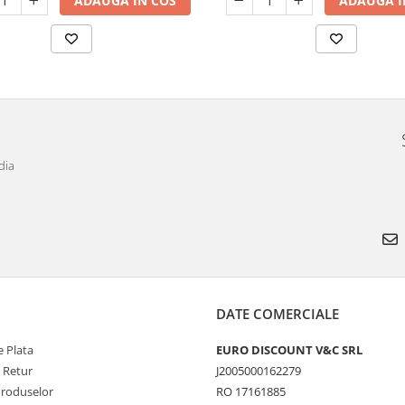
ADAUGA IN COS
ADAUGA I
dia
DATE COMERCIALE
 Plata
EURO DISCOUNT V&C SRL
e Retur
J2005000162279
Produselor
RO 17161885