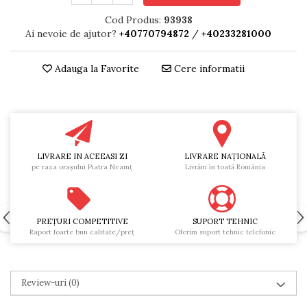
Cod Produs:
93938
Ai nevoie de ajutor?
+40770794872
/
+40233281000
Adauga la Favorite
Cere informatii
LIVRARE IN ACEEASI ZI
LIVRARE NAŢIONALĂ
pe raza oraşului Piatra Neamţ
Livrăm în toată România
PREŢURI COMPETITIVE
SUPORT TEHNIC
Raport foarte bun calitate/preţ
Oferim suport tehnic telefonic
Review-uri
(0)