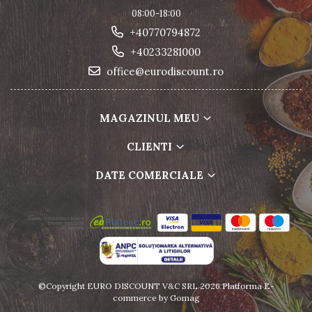
08:00-18:00
+40770794872
+40233281000
office@eurodiscount.ro
MAGAZINUL MEU
CLIENTI
DATE COMERCIALE
©Copyright EURO DISCOUNT V&C SRL 2026
Platforma E-
commerce by Gomag