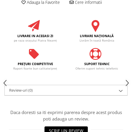
Adauga la Favorite
Cere informatii
LIVRARE IN ACEEASI ZI
LIVRARE NAŢIONALĂ
pe raza oraşului Piatra Neamţ
Livrăm în toată România
PREŢURI COMPETITIVE
SUPORT TEHNIC
Raport foarte bun calitate/preţ
Oferim suport tehnic telefonic
Review-uri
(0)
Daca doresti sa iti exprimi parerea despre acest produs
poti adauga un review.
SCRIE UN REVIEW