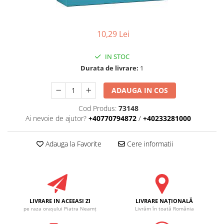
RULADE
10,29 Lei
IN STOC
Durata de livrare:
1
ADAUGA IN COS
Cod Produs:
73148
Ai nevoie de ajutor?
+40770794872
/
+40233281000
Adauga la Favorite
Cere informatii
LIVRARE IN ACEEASI ZI
LIVRARE NAŢIONALĂ
pe raza oraşului Piatra Neamţ
Livrăm în toată România