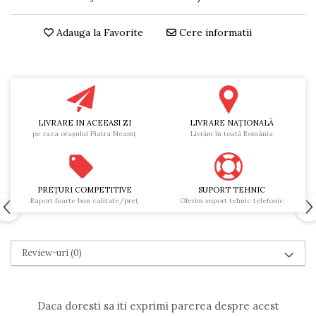
Adauga la Favorite
Cere informatii
LIVRARE IN ACEEASI ZI
LIVRARE NAŢIONALĂ
pe raza oraşului Piatra Neamţ
Livrăm în toată România
PREŢURI COMPETITIVE
SUPORT TEHNIC
Raport foarte bun calitate/preţ
Oferim suport tehnic telefonic
Review-uri
(0)
Daca doresti sa iti exprimi parerea despre acest