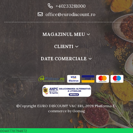
+40233281000
office@eurodiscount.ro
MAGAZINUL MEU
CLIENTI
DATE COMERCIALE
©Copyright EURO DISCOUNT V&C SRL 2026
Platforma E-
commerce by Gomag
0040770794872