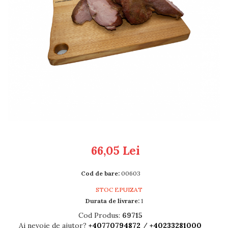
RULADE
66,05 Lei
Cod de bare:
00603
STOC EPUIZAT
Durata de livrare:
1
Cod Produs:
69715
Ai nevoie de ajutor?
+40770794872
/
+40233281000