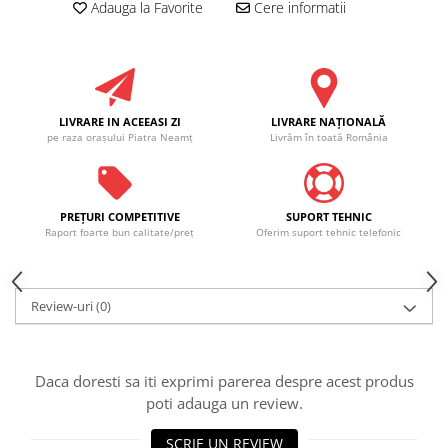
Adauga la Favorite
Cere informatii
LIVRARE IN ACEEASI ZI
LIVRARE NAŢIONALĂ
pe raza oraşului Piatra Neamţ
Livrăm în toată România
PREŢURI COMPETITIVE
SUPORT TEHNIC
Raport foarte bun calitate/preţ
Oferim suport tehnic telefonic
Review-uri
(0)
Daca doresti sa iti exprimi parerea despre acest produs
poti adauga un review.
SCRIE UN REVIEW