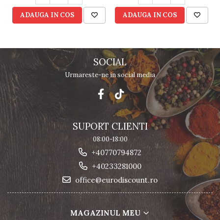
ADAUGA IN COS
ADAUGA IN COS
SOCIAL
Urmareste-ne in social media
SUPORT CLIENTI
08:00-18:00
+40770794872
+40233281000
office@eurodiscount.ro
MAGAZINUL MEU