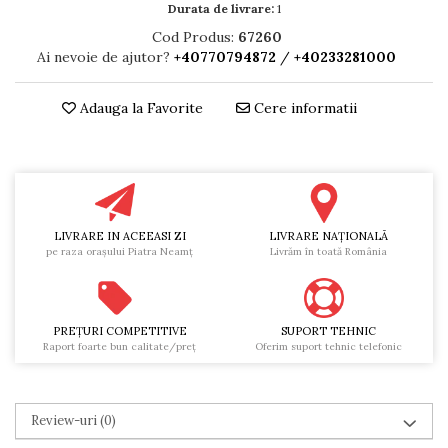
RULADE
Durata de livrare:
1
Cod Produs:
67260
Ai nevoie de ajutor?
+40770794872
/
+40233281000
Adauga la Favorite
Cere informatii
LIVRARE IN ACEEASI ZI
LIVRARE NAŢIONALĂ
pe raza oraşului Piatra Neamţ
Livrăm în toată România
PREŢURI COMPETITIVE
SUPORT TEHNIC
Raport foarte bun calitate/preţ
Oferim suport tehnic telefonic
Review-uri
(0)