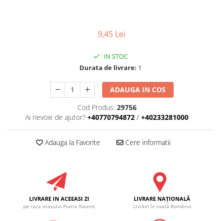
RULADE
9,45 Lei
IN STOC
Durata de livrare:
1
ADAUGA IN COS
Cod Produs:
29756
Ai nevoie de ajutor?
+40770794872
/
+40233281000
Adauga la Favorite
Cere informatii
LIVRARE IN ACEEASI ZI
LIVRARE NAŢIONALĂ
pe raza oraşului Piatra Neamţ
Livrăm în toată România