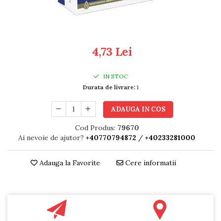
RULADE
4,73 Lei
IN STOC
Durata de livrare:
1
ADAUGA IN COS
Cod Produs:
79670
Ai nevoie de ajutor?
+40770794872
/
+40233281000
Adauga la Favorite
Cere informatii