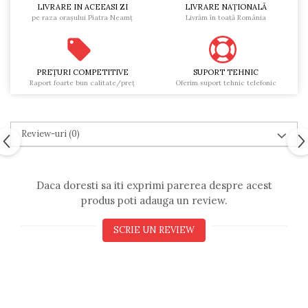
LIVRARE IN ACEEASI ZI
LIVRARE NAŢIONALĂ
pe raza oraşului Piatra Neamţ
Livrăm în toată România
PREŢURI COMPETITIVE
SUPORT TEHNIC
Raport foarte bun calitate/preţ
Oferim suport tehnic telefonic
Review-uri
(0)
Daca doresti sa iti exprimi parerea despre acest
produs poti adauga un review.
SCRIE UN REVIEW