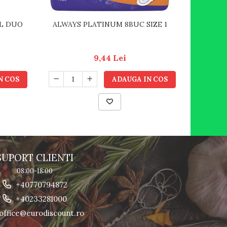
L DUO
ALWAYS PLATINUM 8BUC SIZE 1
ALWAYS P
9,44 Lei
N COS
ADAUGA IN COS
SUPORT CLIENTI
08:00-18:00
+40770794872
+40233281000
office@eurodiscount.ro