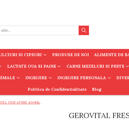
LCIURI SI CIPSURI
PRODUSE DE NOI
ALIMENTE DE B
LACTATE OUA SI PAINE
CARNE MEZELURI SI PESTE
ANIMALE
INGRIJIRE
INGRIJIRE PERSONALA
DIVE
Politica de Confidentialitate
Blog
GEL DUS AFINE 400ML
GEROVITAL FRES