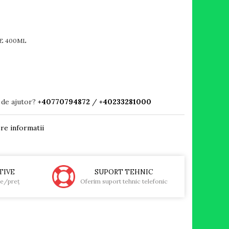
E 400ML
 de ajutor?
+40770794872
/
+40233281000
re informatii
TIVE
SUPORT TEHNIC
te/preţ
Oferim suport tehnic telefonic