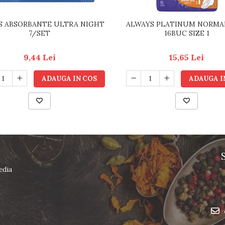
S ABSORBANTE ULTRA NIGHT
ALWAYS PLATINUM NORMA
7/SET
16BUC SIZE 1
9,44 Lei
15,65 Lei
ADAUGA IN COS
ADAUGA I
edia