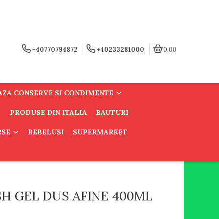
+40770794872
+40233281000
0,00
AZA CONSERVE SI CONDIMENTE
PRODUSE DIN ITALIA
BAUTURI
RSE
BEBELUSI
SUPERMARKET
H GEL DUS AFINE 400ML