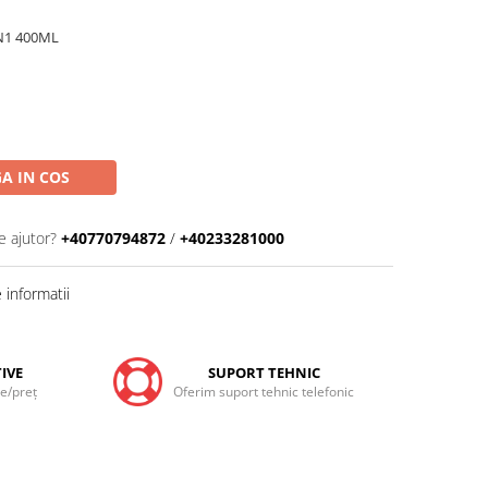
N1 400ML
A IN COS
e ajutor?
+40770794872
/
+40233281000
informatii
IVE
SUPORT TEHNIC
te/preţ
Oferim suport tehnic telefonic