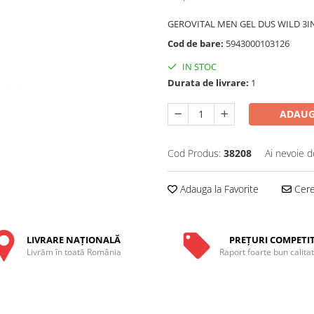
GEROVITAL MEN GEL DUS WILD 3I
Cod de bare:
5943000103126
IN STOC
Durata de livrare:
1
ADAUG
Cod Produs:
38208
Ai nevoie d
Adauga la Favorite
Cere 
LIVRARE NAŢIONALĂ
PREŢURI COMPETIT
Livrăm în toată România
Raport foarte bun calita