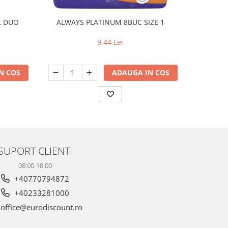
L DUO
ALWAYS PLATINUM 8BUC SIZE 1
ALWAYS P
9,44 Lei
N COS
ADAUGA IN COS
SUPORT CLIENTI
08:00-18:00
+40770794872
+40233281000
office@eurodiscount.ro