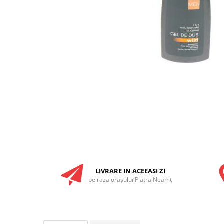
RULADE
LIVRARE IN ACEEASI ZI
pe raza oraşului Piatra Neamţ