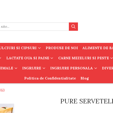
LCIURI SI CIPSURI
PRODUSE DE NOI
ALIMENTE DE B
LACTATE OUA SI PAINE
CARNE MEZELURI SI PESTE
ANIMALE
INGRIJIRE
INGRIJIRE PERSONALA
DIVE
Politica de Confidentialitate
Blog
12)
PURE SERVETELE