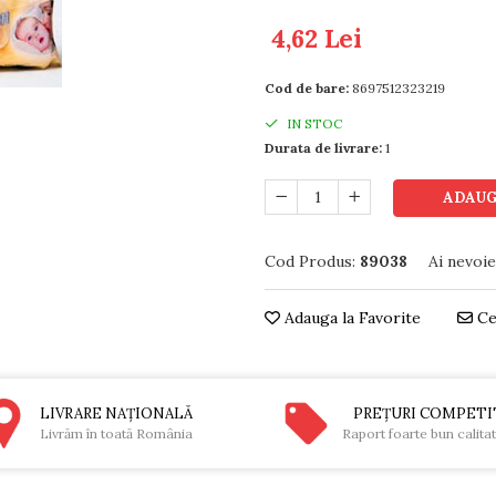
4,62 Lei
Cod de bare:
8697512323219
IN STOC
Durata de livrare:
1
ADAUG
Cod Produs:
89038
Ai nevoie
Adauga la Favorite
Ce
LIVRARE NAŢIONALĂ
PREŢURI COMPETI
Livrăm în toată România
Raport foarte bun calita