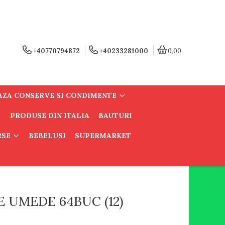
+40770794872
+40233281000
0,00
AZA CONSERVE SI CONDIMENTE
PRODUSE DIN ITALIA
BAUTURI
RSE
BEBELUSI
SUPERMARKET
 UMEDE 64BUC (12)