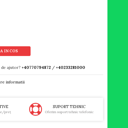
A IN COS
 de ajutor?
+40770794872
/
+40233281000
re informatii
TIVE
SUPORT TEHNIC
te/preţ
Oferim suport tehnic telefonic