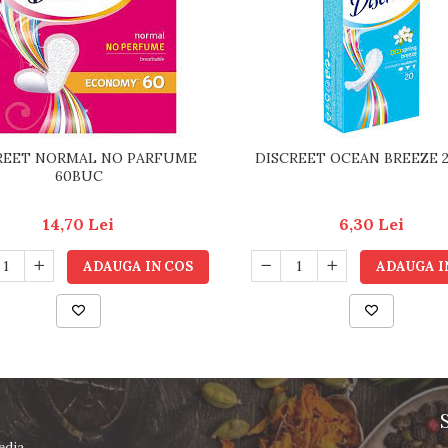
REET NORMAL NO PARFUME
DISCREET OCEAN BREEZE 
60BUC
14,70 Lei
6,30 Lei
ADAUGA IN COS
ADAUGA I
edia