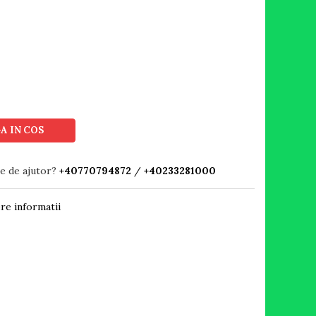
A IN COS
ie de ajutor?
+40770794872
/
+40233281000
re informatii