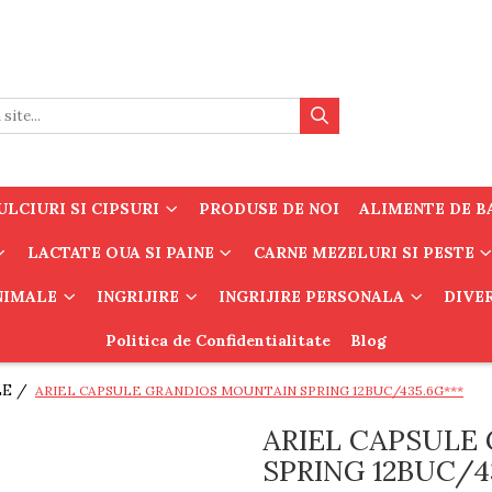
LCIURI SI CIPSURI
PRODUSE DE NOI
ALIMENTE DE B
LACTATE OUA SI PAINE
CARNE MEZELURI SI PESTE
ANIMALE
INGRIJIRE
INGRIJIRE PERSONALA
DIVE
Politica de Confidentialitate
Blog
LE /
ARIEL CAPSULE GRANDIOS MOUNTAIN SPRING 12BUC/435.6G***
ARIEL CAPSULE
SPRING 12BUC/4