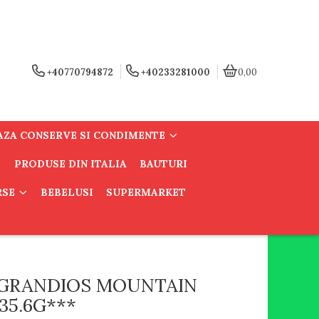
+40770794872
+40233281000
0,00
AZA CONSERVE SI CONDIMENTE
PRODUSE DIN ITALIA
BAUTURI
RSE
BEBELUSI
SUPERMARKET
 GRANDIOS MOUNTAIN
35.6G***