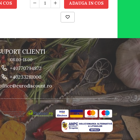
N COS
ADAUGA IN COS
SUPORT CLIENTI
08:00-18:00
+40770794872
+40233281000
office@eurodiscount.ro