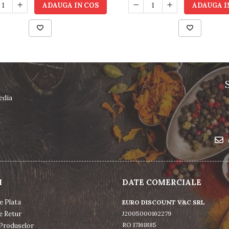
ADAUGA IN COS
ADAUGA I
edia
I
DATE COMERCIALE
e Plata
EURO DISCOUNT V&C SRL
e Retur
J2005000162279
RO 17161885
Produselor