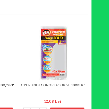
100/SET
OTI PUNGI CONGELATOR 5L 100BUC
FINO HA
12,08 Lei