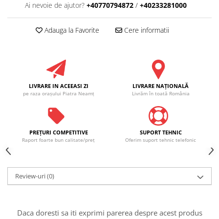
Ai nevoie de ajutor?
+40770794872
/
+40233281000
Adauga la Favorite
Cere informatii
LIVRARE IN ACEEASI ZI
LIVRARE NAŢIONALĂ
pe raza oraşului Piatra Neamţ
Livrăm în toată România
PREŢURI COMPETITIVE
SUPORT TEHNIC
Raport foarte bun calitate/preţ
Oferim suport tehnic telefonic
Review-uri
(0)
Daca doresti sa iti exprimi parerea despre acest produs