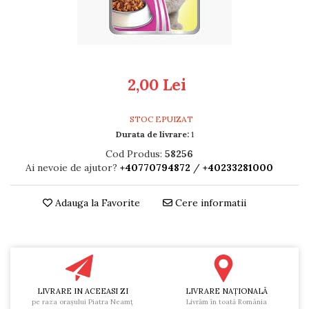
RULADE
2,00 Lei
STOC EPUIZAT
Durata de livrare:
1
Cod Produs:
58256
Ai nevoie de ajutor?
+40770794872
/
+40233281000
Adauga la Favorite
Cere informatii
LIVRARE IN ACEEASI ZI
LIVRARE NAŢIONALĂ
pe raza oraşului Piatra Neamţ
Livrăm în toată România