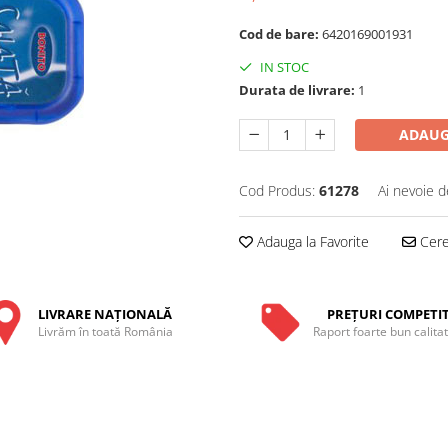
Cod de bare:
6420169001931
IN STOC
Durata de livrare:
1
ADAUG
Cod Produs:
61278
Ai nevoie d
Adauga la Favorite
Cere 
LIVRARE NAŢIONALĂ
PREŢURI COMPETIT
Livrăm în toată România
Raport foarte bun calita