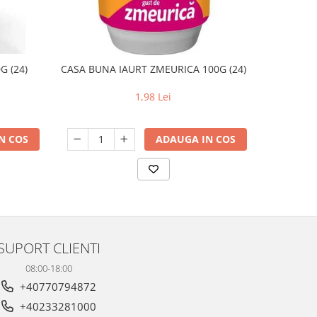
G (24)
CASA BUNA IAURT ZMEURICA 100G (24)
OUA
1,98 Lei
N COS
ADAUGA IN COS
SUPORT CLIENTI
08:00-18:00
+40770794872
+40233281000