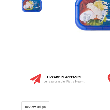
RULADE
LIVRARE IN ACEEASI ZI
pe raza oraşului Piatra Neamţ
Review-uri
(0)