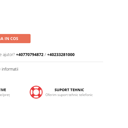
A IN COS
e ajutor?
+40770794872
/
+40233281000
informatii
IVE
SUPORT TEHNIC
te/preţ
Oferim suport tehnic telefonic