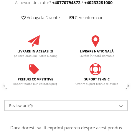
Ai nevoie de ajutor?
+40770794872
/
+40233281000
Adauga la Favorite
Cere informatii
LIVRARE IN ACEEASI ZI
LIVRARE NAŢIONALĂ
pe raza oraşului Piatra Neamţ
Livrăm în toată România
PREŢURI COMPETITIVE
SUPORT TEHNIC
Raport foarte bun calitate/preţ
Oferim suport tehnic telefonic
Review-uri
(0)
Daca doresti sa iti exprimi parerea despre acest produs