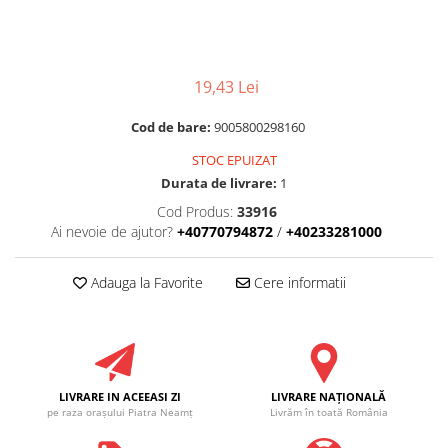
RULADE
19,43 Lei
Cod de bare:
9005800298160
STOC EPUIZAT
Durata de livrare:
1
Cod Produs:
33916
Ai nevoie de ajutor?
+40770794872
/
+40233281000
Adauga la Favorite
Cere informatii
LIVRARE IN ACEEASI ZI
LIVRARE NAŢIONALĂ
pe raza oraşului Piatra Neamţ
Livrăm în toată România