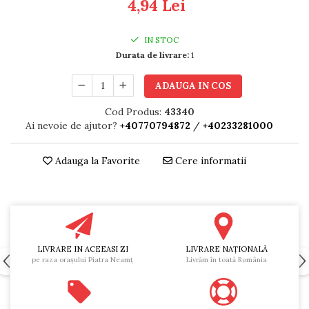
4,94 Lei
IN STOC
Durata de livrare:
1
ADAUGA IN COS
Cod Produs:
43340
Ai nevoie de ajutor?
+40770794872
/
+40233281000
Adauga la Favorite
Cere informatii
LIVRARE IN ACEEASI ZI
LIVRARE NAŢIONALĂ
pe raza oraşului Piatra Neamţ
Livrăm în toată România