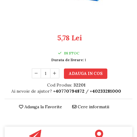
RULADE
5,78 Lei
IN STOC
Durata de livrare:
1
ADAUGA IN COS
Cod Produs:
32201
Ai nevoie de ajutor?
+40770794872
/
+40233281000
Adauga la Favorite
Cere informatii