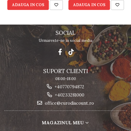
ADAUGA IN COS
ADAUGA IN COS
SOCIAL
Urmareste-ne in social media
SUPORT CLIENTI
08:00-18:00
+40770794872
+40233281000
office@eurodiscount.ro
MAGAZINUL MEU