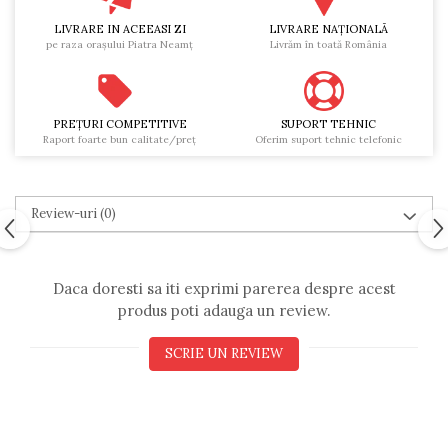
LIVRARE IN ACEEASI ZI
LIVRARE NAŢIONALĂ
pe raza oraşului Piatra Neamţ
Livrăm în toată România
PREŢURI COMPETITIVE
SUPORT TEHNIC
Raport foarte bun calitate/preţ
Oferim suport tehnic telefonic
Review-uri
(0)
Daca doresti sa iti exprimi parerea despre acest
produs poti adauga un review.
SCRIE UN REVIEW