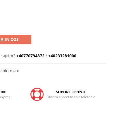
A IN COS
e ajutor?
+40770794872
/
+40233281000
informatii
IVE
SUPORT TEHNIC
te/preţ
Oferim suport tehnic telefonic