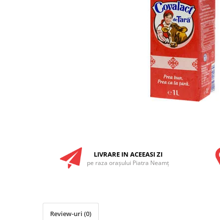
RULADE
LIVRARE IN ACEEASI ZI
pe raza oraşului Piatra Neamţ
Review-uri
(0)