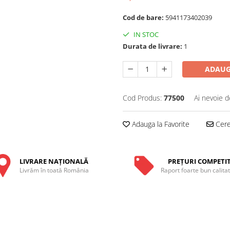
Cod de bare:
5941173402039
IN STOC
Durata de livrare:
1
ADAUG
Cod Produs:
77500
Ai nevoie d
Adauga la Favorite
Cere 
LIVRARE NAŢIONALĂ
PREŢURI COMPETIT
Livrăm în toată România
Raport foarte bun calita