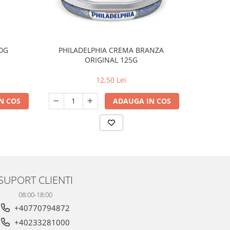
0G
PHILADELPHIA CREMA BRANZA
HOCH
ORIGINAL 125G
12,50 Lei
N COS
ADAUGA IN COS
SUPORT CLIENTI
08:00-18:00
+40770794872
+40233281000