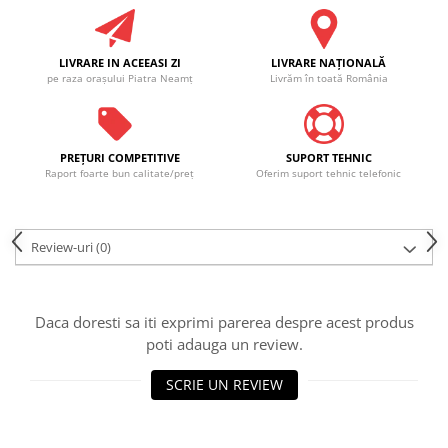
LIVRARE IN ACEEASI ZI
LIVRARE NAŢIONALĂ
pe raza oraşului Piatra Neamţ
Livrăm în toată România
PREŢURI COMPETITIVE
SUPORT TEHNIC
Raport foarte bun calitate/preţ
Oferim suport tehnic telefonic
Review-uri
(0)
Daca doresti sa iti exprimi parerea despre acest produs
poti adauga un review.
SCRIE UN REVIEW