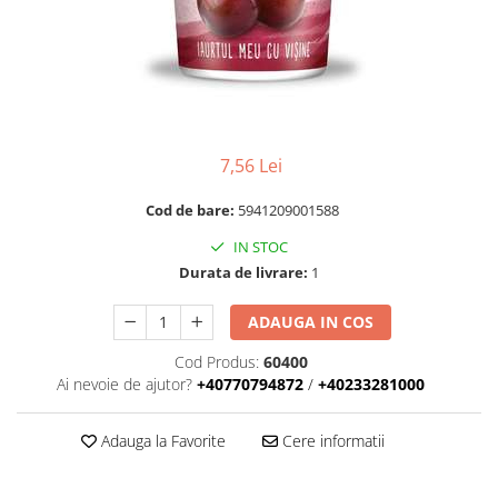
RULADE
7,56 Lei
Cod de bare:
5941209001588
IN STOC
Durata de livrare:
1
ADAUGA IN COS
Cod Produs:
60400
Ai nevoie de ajutor?
+40770794872
/
+40233281000
Adauga la Favorite
Cere informatii