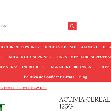
LCIURI SI CIPSURI
PRODUSE DE NOI
ALIMENTE DE B
LACTATE OUA SI PAINE
CARNE MEZELURI SI PESTE
ANIMALE
INGRIJIRE
INGRIJIRE PERSONALA
DIVE
Politica de Confidentialitate
Blog
INTEGRALE NUCI SI OVAZ 125G
ACTIVIA CEREAL
125G