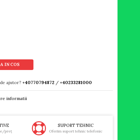
A IN COS
 de ajutor?
+40770794872
/
+40233281000
re informatii
TIVE
SUPORT TEHNIC
te/preţ
Oferim suport tehnic telefonic