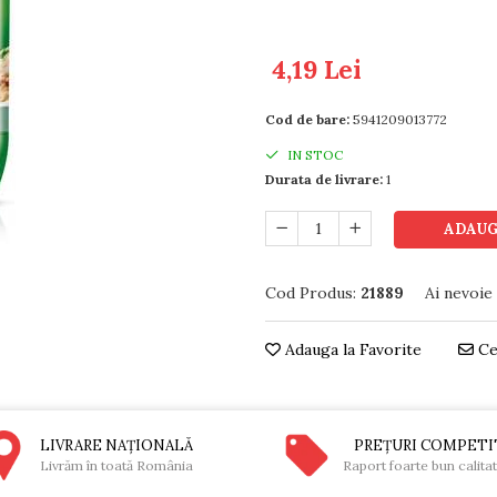
4,19 Lei
Cod de bare:
5941209013772
IN STOC
Durata de livrare:
1
ADAUG
Cod Produs:
21889
Ai nevoie
Adauga la Favorite
Ce
LIVRARE NAŢIONALĂ
PREŢURI COMPETI
Livrăm în toată România
Raport foarte bun calita