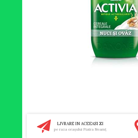
RULADE
LIVRARE IN ACEEASI ZI
pe raza oraşului Piatra Neamţ