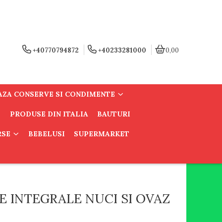
+40770794872
+40233281000
0,00
AZA CONSERVE SI CONDIMENTE
PRODUSE DIN ITALIA
BAUTURI
RSE
BEBELUSI
SUPERMARKET
E INTEGRALE NUCI SI OVAZ