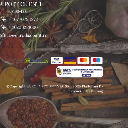
SUPORT CLIENTI
08:00-18:00
+40770794872
+40233281000
office@eurodiscount.ro
©Copyright EURO DISCOUNT V&C SRL 2026
Platforma E-
commerce by Gomag