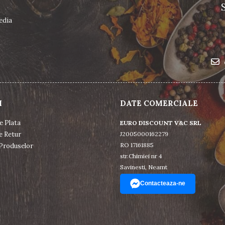
edia
I
DATE COMERCIALE
e Plata
EURO DISCOUNT V&C SRL
e Retur
J2005000162279
RO 17161885
Produselor
str.Chimiei nr 4
Savinesti, Neamt
Contacteaza-ne