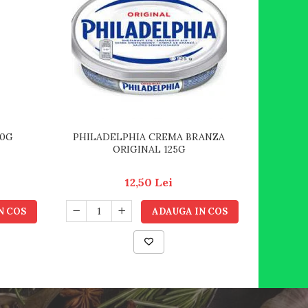
30G
PHILADELPHIA CREMA BRANZA
HOCH
ORIGINAL 125G
12,50 Lei
N COS
ADAUGA IN COS