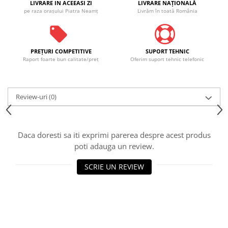
LIVRARE IN ACEEASI ZI
LIVRARE NAŢIONALĂ
pe raza oraşului Piatra Neamţ
Livrăm în toată România
PREŢURI COMPETITIVE
SUPORT TEHNIC
Raport foarte bun calitate/preţ
Oferim suport tehnic telefonic
Review-uri
(0)
Daca doresti sa iti exprimi parerea despre acest produs
poti adauga un review.
SCRIE UN REVIEW