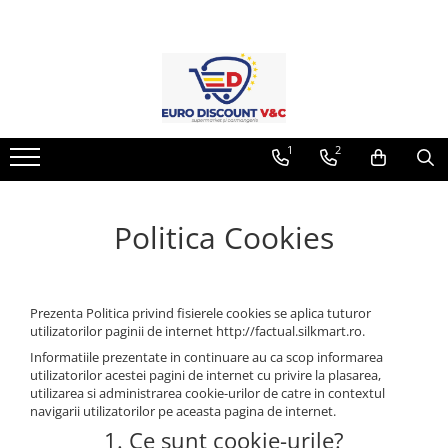
CAFEA CEREALE DULCIURI SI CIPSURI
ALIMENTE DE BAZA CONSERVE SI CONDIMENTE
PRODUSE NATURALE SI SANATOASE
LACTATE OUA SI PAINE
CARNE MEZELURI SI PESTE
INTRETINEREA CASEI SI INGRIJIRE ANIMALE
INGRIJIRE
INGRIJIRE PERSONALA
DIVERSE
Bomboane
AROME & CREME
CEREALE
PRAJITURI VITRINA & COZONAC
PATEURI SI CONSERVE CARNE -
DETERGENTI
SCUTECE
ABSORBANTE
BALSAM RUFE
PESTE
ALUNE & SEMINTE
BULION BORS ULEI OTET
MASLINE
MANCARE ANIMALE
SERVETELE
COSMETICE
DETERGENTI VASE
1
2
BISCUITI
CONDIMENTE
PASTE
UZ CASNIC
CREME VOPSELE SAPUN & PASTA
HARTIE IGIENICA & SERVETELE
DE DINTI
CAFEA
MUSTAR & SOIA & LEGUME
SPRAY
CONSERVATE
Politica Cookies
CEAI & PRODUSE DIETETICE
WC
CIOCOLATA
COVRIGEI SARATI
Prezenta Politica privind fisierele cookies se aplica tuturor
CROISSANT & CHEKBAR
utilizatorilor paginii de internet http://factual.silkmart.ro.
FAINA ZAHAR OREZ SARE
Informatiile prezentate in continuare au ca scop informarea
utilizatorilor acestei pagini de internet cu privire la plasarea,
NAPOLITANE
utilizarea si administrarea cookie-urilor de catre in contextul
navigarii utilizatorilor pe aceasta pagina de internet.
PUFULETI & CHIPSURI
1. Ce sunt cookie-urile?