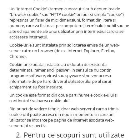
RULADE
Un "internet Cookie" (termen cunoscut si sub denumirea de
"browser cookie" sau "HTTP cookie" ori pur si simplu "cookie")
reprezinta un fisier de mici dimensiuni, format din litere si
numere, care va fi stocat pe computerul, terminalul mobil sau pe
alte echipamente ale unui utilizator prin intermediul carora se
acceseaza internetul.
Cookie-urile sunt instalate prin solicitarea emisa de un web-
server catre un browser (de ex. Internet Explorer, Firefox,
Chrome).
Cookie-urile odata instalate au o durata de existenta
determinata, ramanand "pasive", in sensul ca nu contin
programe software, virusi sau spyware si nu vor accesa
informatiile de pe hard driverul utilizatorului pe al carui
echipament au fost instalate.
Un cookie este format din doua parti:numele cookie-ului si
continutul / valoarea cookie-ului.
Din punct de vedere tehnic, doar web-serverul care a trimis
cookie-ul il poate accesa din nou in momentul in care un
utilizator se intoarce pe pagina de internet asociata web-
serverului respectiv.
2. Pentru ce scopuri sunt utilizate