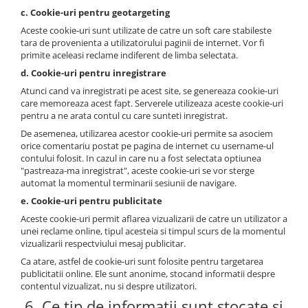
c. Cookie-uri pentru geotargeting
Aceste cookie-uri sunt utilizate de catre un soft care stabileste
tara de provenienta a utilizatorului paginii de internet. Vor fi
primite aceleasi reclame indiferent de limba selectata.
d. Cookie-uri pentru inregistrare
Atunci cand va inregistrati pe acest site, se genereaza cookie-uri
care memoreaza acest fapt. Serverele utilizeaza aceste cookie-uri
pentru a ne arata contul cu care sunteti inregistrat.
De asemenea, utilizarea acestor cookie-uri permite sa asociem
orice comentariu postat pe pagina de internet cu username-ul
contului folosit. In cazul in care nu a fost selectata optiunea
"pastreaza-ma inregistrat", aceste cookie-uri se vor sterge
automat la momentul terminarii sesiunii de navigare.
e. Cookie-uri pentru publicitate
Aceste cookie-uri permit aflarea vizualizarii de catre un utilizator a
unei reclame online, tipul acesteia si timpul scurs de la momentul
vizualizarii respectviului mesaj publicitar.
Ca atare, astfel de cookie-uri sunt folosite pentru targetarea
publicitatii online. Ele sunt anonime, stocand informatii despre
contentul vizualizat, nu si despre utilizatori.
6. Ce tip de informatii sunt stocate si