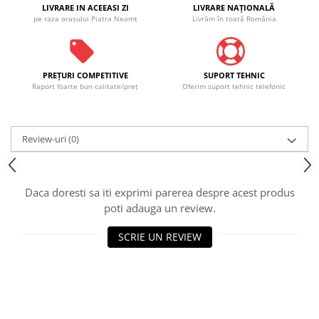
LIVRARE IN ACEEASI ZI
LIVRARE NAŢIONALĂ
pe raza oraşului Piatra Neamţ
Livrăm în toată România
PREŢURI COMPETITIVE
SUPORT TEHNIC
Raport foarte bun calitate/preţ
Oferim suport tehnic telefonic
Review-uri
(0)
Daca doresti sa iti exprimi parerea despre acest produs
poti adauga un review.
SCRIE UN REVIEW