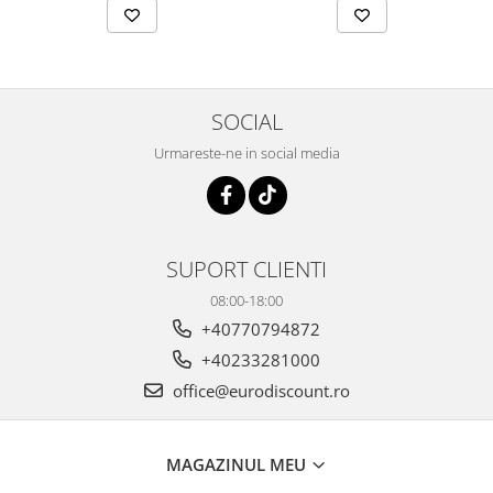
SOCIAL
Urmareste-ne in social media
SUPORT CLIENTI
08:00-18:00
+40770794872
+40233281000
office@eurodiscount.ro
MAGAZINUL MEU