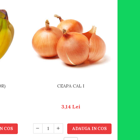
OR)
CEAPA CAL I
3,14 Lei
N COS
ADAUGA IN COS