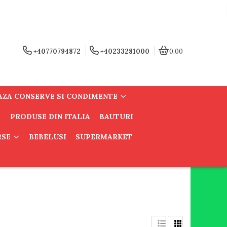
+40770794872
+40233281000
0,00
AZA CONSERVE SI CONDIMENTE
PRODUSE DIN ITALIA
BAUTURI
RSE
BEBELUSI
SUPERMARKET